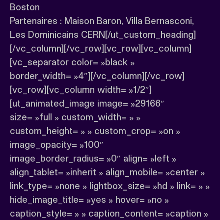
Boston
Partenaires : Maison Baron, Villa Bernasconi,
Les Dominicains CERN[/ut_custom_heading]
[/vc_column][/vc_row][vc_row][vc_column]
[vc_separator color= »black »
border_width= »4″][/vc_column][/vc_row]
[vc_row][vc_column width= »1/2″]
[ut_animated_image image= »29166″
size= »full » custom_width= » »
custom_height= » » custom_crop= »on »
image_opacity= »100″
image_border_radius= »0″ align= »left »
align_tablet= »inherit » align_mobile= »center »
link_type= »none » lightbox_size= »hd » link= » »
hide_image_title= »yes » hover= »no »
caption_style= » » caption_content= »caption »