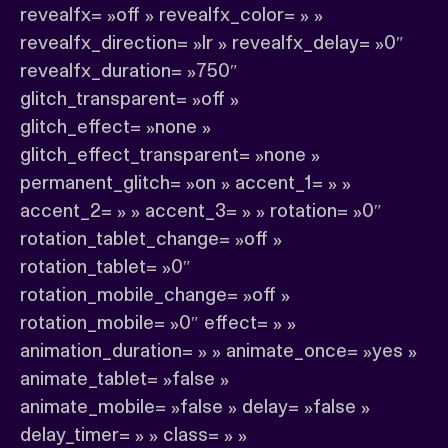
revealfx= »off » revealfx_color= » »
revealfx_direction= »lr » revealfx_delay= »0″
revealfx_duration= »750″
glitch_transparent= »off »
glitch_effect= »none »
glitch_effect_transparent= »none »
permanent_glitch= »on » accent_1= » »
accent_2= » » accent_3= » » rotation= »0″
rotation_tablet_change= »off »
rotation_tablet= »0″
rotation_mobile_change= »off »
rotation_mobile= »0″ effect= » »
animation_duration= » » animate_once= »yes »
animate_tablet= »false »
animate_mobile= »false » delay= »false »
delay_timer= » » class= » »