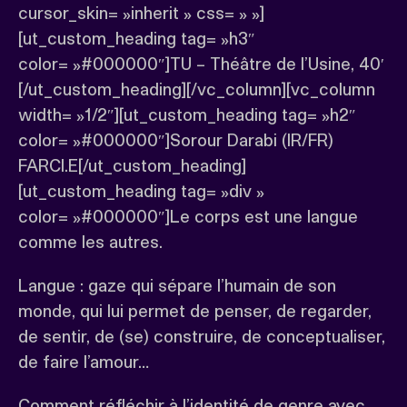
cursor_skin= »inherit » css= » »]
[ut_custom_heading tag= »h3″
color= »#000000″]TU – Théâtre de l’Usine, 40′
[/ut_custom_heading][/vc_column][vc_column
width= »1/2″][ut_custom_heading tag= »h2″
color= »#000000″]Sorour Darabi (IR/FR)
FARCI.E[/ut_custom_heading]
[ut_custom_heading tag= »div »
color= »#000000″]Le corps est une langue
comme les autres.
Langue : gaze qui sépare l’humain de son
monde, qui lui permet de penser, de regarder,
de sentir, de (se) construire, de conceptualiser,
de faire l’amour…
Comment réfléchir à l’identité de genre avec