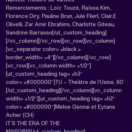
Remerciements : Loïc Touzé, Raïssa Kim,
Florence Diry, Pauline Brun, Jule Flierl, Clair.E
Olivelli, Zar Amir Ebrahimi, Charlotte Giteau,
Sandrine Barrasso[/ut_custom_heading]
[/vc_column][/vc_row][vc_row][vc_column]
[vc_separator color= »black »
border_width= »4″][/vc_column][/vc_row]
[vc_row][vc_column width= »1/2″]
[ut_custom_heading tag= »h3″
color= »#000000″]TU – Théâtre de l’Usine, 60′
[/ut_custom_heading][/vc_column][vc_column
width= »1/2″][ut_custom_heading tag= »h2″
color= »#000000″]Meloe Gennai et Eytana
Acher (CH)
IT’S THE ERA OF THE
MARGINS[/ut_custom_heading]