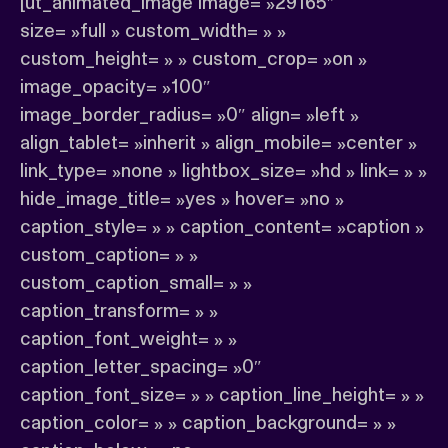
[ut_animated_image image= »29165″
size= »full » custom_width= » »
custom_height= » » custom_crop= »on »
image_opacity= »100″
image_border_radius= »0″ align= »left »
align_tablet= »inherit » align_mobile= »center »
link_type= »none » lightbox_size= »hd » link= » »
hide_image_title= »yes » hover= »no »
caption_style= » » caption_content= »caption »
custom_caption= » »
custom_caption_small= » »
caption_transform= » »
caption_font_weight= » »
caption_letter_spacing= »0″
caption_font_size= » » caption_line_height= » »
caption_color= » » caption_background= » »