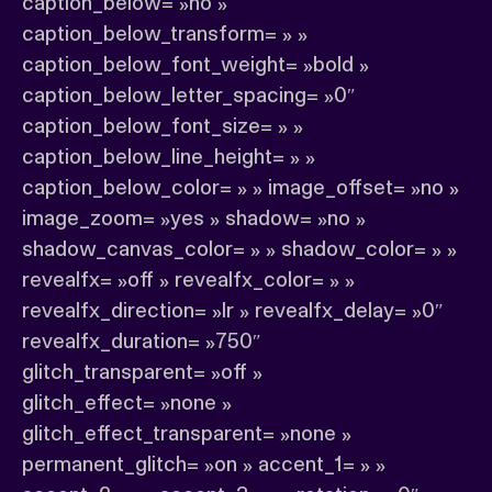
caption_below= »no »
caption_below_transform= » »
caption_below_font_weight= »bold »
caption_below_letter_spacing= »0″
caption_below_font_size= » »
caption_below_line_height= » »
caption_below_color= » » image_offset= »no »
image_zoom= »yes » shadow= »no »
shadow_canvas_color= » » shadow_color= » »
revealfx= »off » revealfx_color= » »
revealfx_direction= »lr » revealfx_delay= »0″
revealfx_duration= »750″
glitch_transparent= »off »
glitch_effect= »none »
glitch_effect_transparent= »none »
permanent_glitch= »on » accent_1= » »