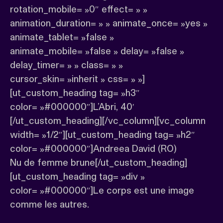
rotation_mobile= »0″ effect= » »
animation_duration= » » animate_once= »yes »
animate_tablet= »false »
animate_mobile= »false » delay= »false »
delay_timer= » » class= » »
cursor_skin= »inherit » css= » »]
[ut_custom_heading tag= »h3″
color= »#000000″]L’Abri, 40′
[/ut_custom_heading][/vc_column][vc_column
width= »1/2″][ut_custom_heading tag= »h2″
color= »#000000″]Andreea David (RO)
Nu de femme brune[/ut_custom_heading]
[ut_custom_heading tag= »div »
color= »#000000″]Le corps est une image
comme les autres.