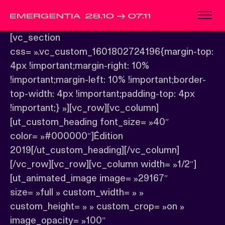
[vc_section
css= ».vc_custom_1601802724196{margin-top:
4px !important;margin-right: 10%
!important;margin-left: 10% !important;border-
top-width: 4px !important;padding-top: 4px
!important;} »][vc_row][vc_column]
[ut_custom_heading font_size= »40″
color= »#000000″]Édition
2019[/ut_custom_heading][/vc_column]
[/vc_row][vc_row][vc_column width= »1/2″]
[ut_animated_image image= »29167″
size= »full » custom_width= » »
custom_height= » » custom_crop= »on »
image_opacity= »100″