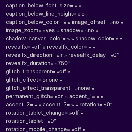
caption_below_font_size= » »
caption_below_line_height= » »
caption_below_color= » » image_offset= »no »
image_zoom= »yes » shadow= »no »
shadow_canvas_color= » » shadow_color= » »
revealfx= »off » revealfx_color= » »
revealfx_direction= »lr » revealfx_delay= »0″
revealfx_duration= »750″
glitch_transparent= »off »
glitch_effect= »none »
glitch_effect_transparent= »none »
permanent_glitch= »on » accent_1= » »
accent_2= » » accent_3= » » rotation= »0″
rotation_tablet_change= »off »
rotation_tablet= »0″
rotation_mobile_change= »off »