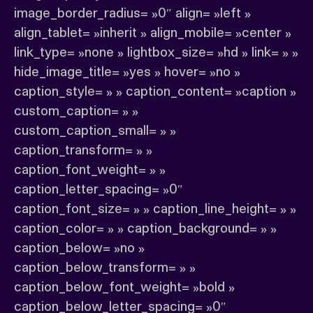
image_border_radius= »0″ align= »left »
align_tablet= »inherit » align_mobile= »center »
link_type= »none » lightbox_size= »hd » link= » »
hide_image_title= »yes » hover= »no »
caption_style= » » caption_content= »caption »
custom_caption= » »
custom_caption_small= » »
caption_transform= » »
caption_font_weight= » »
caption_letter_spacing= »0″
caption_font_size= » » caption_line_height= » »
caption_color= » » caption_background= » »
caption_below= »no »
caption_below_transform= » »
caption_below_font_weight= »bold »
caption_below_letter_spacing= »0″