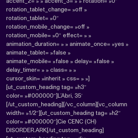
accent_2= » » accent_3= » » rotation= »0″
rotation_tablet_change= »off »
rotation_tablet= »0″
rotation_mobile_change= »off »
rotation_mobile= »0″ effect= » »
animation_duration= » » animate_once= »yes »
animate_tablet= »false »
animate_mobile= »false » delay= »false »
delay_timer= » » class= » »
cursor_skin= »inherit » css= » »]
[ut_custom_heading tag= »h3″
color= »#000000″]L’Abri, 35′
[/ut_custom_heading][/vc_column][vc_column
width= »1/2″][ut_custom_heading tag= »h2″
color= »#000000″]Cie CENC (CH)
DISORDER.ARK[/ut_custom_heading]