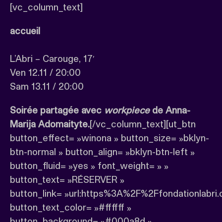
[vc_column_text]
accueil
L’Abri – Carouge, 17′
Ven 12.11 / 20:00
Sam 13.11 / 20:00
Soirée partagée avec
workpiece
de Anna-
Marija Adomaityte.
[/vc_column_text][ut_btn
button_effect= »winona » button_size= »bklyn-
btn-normal » button_align= »bklyn-btn-left »
button_fluid= »yes » font_weight= » »
button_text= »RÉSERVER »
button_link= »url:https%3A%2F%2Ffondationlabr
button_text_color= »#ffffff »
button_background= »#000a8d »