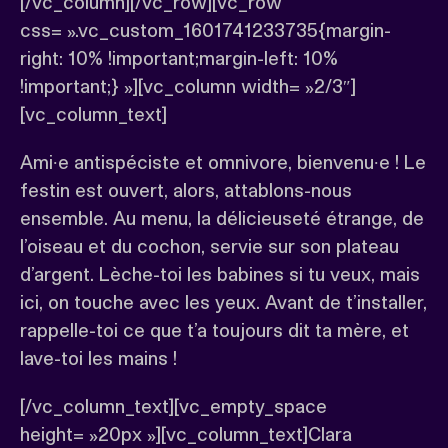
[/vc_column][/vc_row][vc_row
css= ».vc_custom_1601741233735{margin-
right: 10% !important;margin-left: 10%
!important;} »][vc_column width= »2/3″]
[vc_column_text]
Ami∙e antispéciste et omnivore, bienvenu∙e ! Le
festin est ouvert, alors, attablons-nous
ensemble. Au menu, la délicieuseté étrange, de
l’oiseau et du cochon, servie sur son plateau
d’argent. Lèche-toi les babines si tu veux, mais
ici, on touche avec les yeux. Avant de t’installer,
rappelle-toi ce que t’a toujours dit ta mère, et
lave-toi les mains !
[/vc_column_text][vc_empty_space
height= »20px »][vc_column_text]Clara