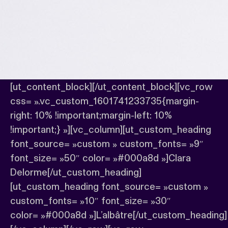
[ut_content_block][/ut_content_block][vc_row
css= ».vc_custom_1601741233735{margin-
right: 10% !important;margin-left: 10%
!important;} »][vc_column][ut_custom_heading
font_source= »custom » custom_fonts= »9″
font_size= »50″ color= »#000a8d »]Clara
Delorme[/ut_custom_heading]
[ut_custom_heading font_source= »custom »
custom_fonts= »10″ font_size= »30″
color= »#000a8d »]L’albâtre[/ut_custom_heading]